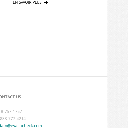
EN SAVOIR PLUS
ONTACT US
18-757-1757
-888-777-4214
dam@evacucheck.com