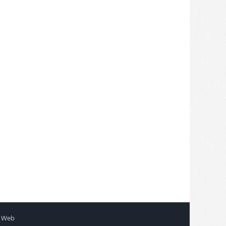
+ Web