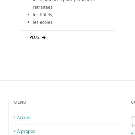
retraitées;
les hôtels;
les écoles;
PLUS
MENU
C
Accueil
4
1
À propos
a